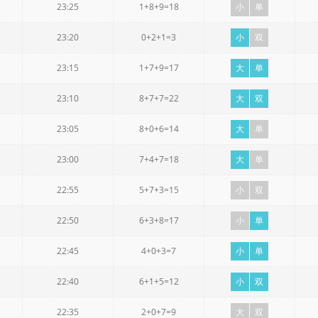
23:25
1+8+9=18
小
单
23:20
0+2+1=3
小
双
23:15
1+7+9=17
大
单
23:10
8+7+7=22
大
双
23:05
8+0+6=14
大
单
23:00
7+4+7=18
大
单
22:55
5+7+3=15
小
双
22:50
6+3+8=17
小
单
22:45
4+0+3=7
小
单
22:40
6+1+5=12
小
双
22:35
2+0+7=9
大
双