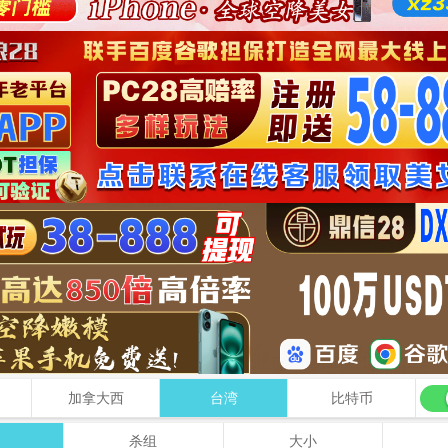
加拿大西
台湾
比特币
杀组
大小