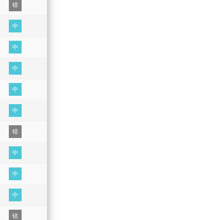
错
中
中
中
中
中
错
中
中
中
错