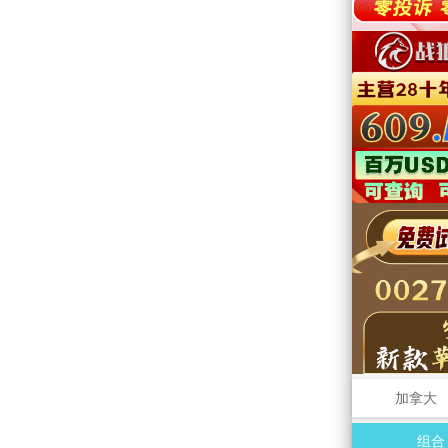
加拿大
组合