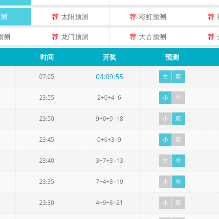
预测
荐
太阳预测
荐
彩虹预测
荐
预测
荐
龙门预测
荐
大古预测
荐
时间
开奖
预测
04
:
09
:
55
07:05
大
双
23:55
2+0+4=6
小
单
23:50
9+0+9=18
小
双
23:45
0+6+3=9
小
双
23:40
3+7+3=13
大
单
23:35
7+4+8=19
小
单
23:30
4+9+8=21
小
双