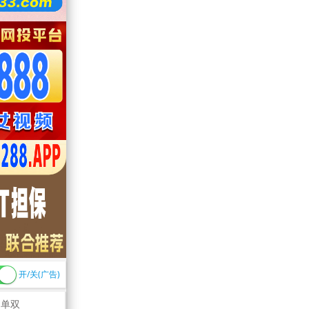
开/关(广告)
单双