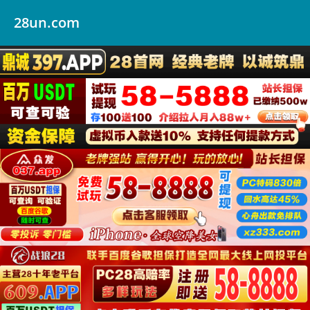
28un.com