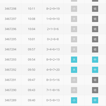
3467298
10:11
8+2+9=19
小
错
3467297
10:08
1+0+9=10
大
错
3467296
10:04
2+1+3=6
大
错
3467295
10:01
0+2+6=8
大
错
3467294
09:57
3+4+6=13
大
错
3467293
09:54
8+9+2=19
大
中
3467292
09:50
4+9+7=20
大
中
3467291
09:47
8+3+5=16
小
错
3467290
09:43
7+1+8=16
小
错
3467289
09:40
0+5+8=13
小
中